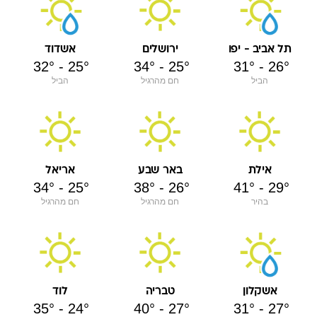
תל אביב - יפו
ירושלים
אשדוד
32
°
-
25
°
34
°
-
25
°
31
°
-
26
°
הביל
חם מהרגיל
הביל
אילת
באר שבע
אריאל
34
°
-
25
°
38
°
-
26
°
41
°
-
29
°
בהיר
חם מהרגיל
חם מהרגיל
אשקלון
טבריה
לוד
35
°
-
24
°
40
°
-
27
°
31
°
-
27
°