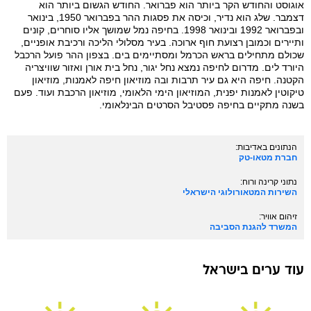
אוגוסט והחודש הקר ביותר הוא פברואר. החודש הגשום ביותר הוא
דצמבר. שלג הוא נדיר, וכיסה את פסגות ההר בפברואר 1950, בינואר
ובפברואר 1992 ובינואר 1998. בחיפה נמל שמושך אליו סוחרים, קונים
ותיירים וכמובן רצועת חוף ארוכה. בעיר מסלולי הליכה ורכיבת אופניים,
שכולם מתחילים בראש הכרמל ומסתיימים בים. בצפון ההר פועל הרכבל
היורד לים. מדרום לחיפה נמצא נחל יגור, נחל בית אורן ואזור שוויצריה
הקטנה. חיפה היא גם עיר תרבות ובה מוזיאון חיפה לאמנות, מוזיאון
טיקוטין לאמנות יפנית, המוזיאון הימי הלאומי, מוזיאון הרכבת ועוד. פעם
בשנה מתקיים בחיפה פסטיבל הסרטים הבינלאומי.
הנתונים באדיבות:
חברת מטאו-טק
נתוני קרינה ורוח:
השירות המטאורולוגי הישראלי
זיהום אוויר:
המשרד להגנת הסביבה
עוד ערים ב
ישראל