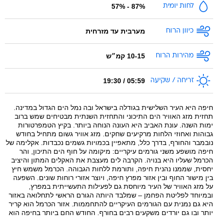
57
%
87
% -
לחות יומית
מערבית עד מזרחית
כיוון הרוח
10-15
קמ״ש
מהירות הרוח
05:59 / 19:30
זריחה / שקיעה
חיפה היא העיר השלישית בגודלה בישראל ובה נמל הים הגדול במדינה.
תחזית מזג האוויר הים התיכוני והתחזית השנתית מבטיחים שמש ברוב
ימות השנה. עונת האביב היא העונה הנוחה ביותר. בקיץ הטמפרטורות
גבוהות ואחוזי הלחות מרקיעים שחקים. מזג אוויר גשום מתחיל בחודש
נובמבר והחורף, בדרך כלל, מתאפיין בכמויות גשמים נכבדות. אקלימה של
חיפה מושפע משני גורמים עיקריים: מיקומה על חוף הים התיכון, והר
הכרמל שעליו היא בנויה. הקרבה לים מעצבת את האקלים המתון והיציב
יחסית, שממנו נהנית חיפה, ותורמת ללחות הגבוהה. הכרמל משמש חיץ
בין מישור החוף ובין אזור מפרץ חיפה, ויוצר אזורי רוחות שונים. השפעה
על מזג האוויר של העיר מיוחסת גם לפעילות התעשייתית במפרץ,
ובמיוחד לפליטת הפחמן – שמלבד היותה הגורם הראשי לתחלואה באזור
היא גם נמנית עם הגורמים העיקריים להתחממות. אזור הכרמל הוא קריר
יותר ובו גם יורדים משקעים רבים בחורף. החודש החם ביותר בחיפה הוא