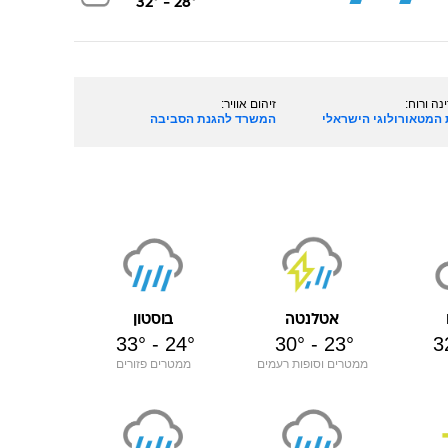
32
°
-
28
°
נה ורוח:
זיהום אוויר:
המטאורולוגי הישראלי
המשרד להגנת הסביבה
אטלנטה
בוסטון
33
°
-
24
°
30
°
-
23
°
3
ממטרים וסופות רעמים
ממטרים פזורים