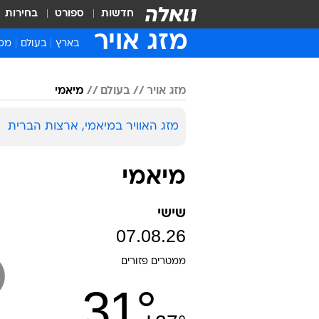
חדשות
ספורט
בחירות
מזג אויר
בארץ
בעולם
מכ"
תל אביב - יפו
מזג אויר
בעולם
מיאמי
ירושלים
חיפה
מזג האוויר במיאמי, ארצות הברית
אילת
באר שבע
מיאמי
טבריה
אשדוד
שישי
מצפה רמון
07.08.26
קצרין
צפת
ממטרים פזורים
עפולה
31
°
נצרת