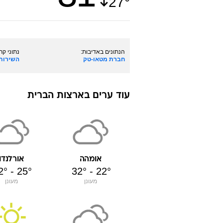
27
°
לוד
עין גדי
הנתונים באדיבות:
נתוני קרי
חברת מטאו-טק
השירות 
עוד ערים ב
ארצות הברית
אומהה
אורלנדו
2
°
-
25
°
32
°
-
22
°
מעונן
מעונן